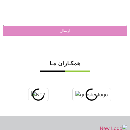
ارسال
همکـاران مـا