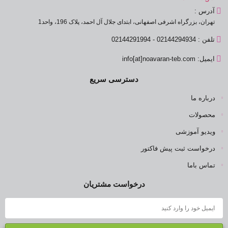
آدرس :
تهران، بزرگراه اشرفی اصفهانی، ابتدای جلال آل احمد، پلاک 196، واحد1
تلفن : 02144294934 - 02144291994
ایمیل: info[at]noavaran-teb.com
دسترسی سریع
درباره ما
محصولات
ویدیو آموزشی
درخواست ثبت پیش فاکتور
تماس باما
درخواست مشتریان