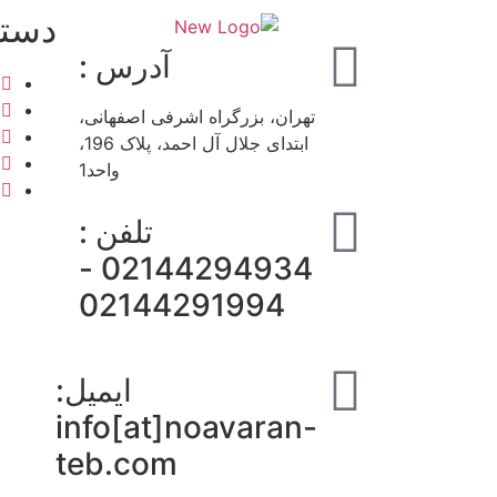
دست
آدرس :
تهران، بزرگراه اشرفی اصفهانی،
ابتدای جلال آل احمد، پلاک 196،
واحد1
تلفن :
02144294934 -
02144291994
ایمیل:
info[at]noavaran-
teb.com