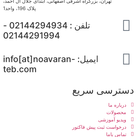
تهران، بزرگراه اشرفی اصفهانی، ابتدای جلال آل احمد،
پلاک 196، واحد1
تلفن : 02144294934 -
02144291994
ایمیل: info[at]noavaran-
teb.com
دسترسی سریع
درباره ما
محصولات
ویدیو آموزشی
درخواست ثبت پیش فاکتور
تماس باما