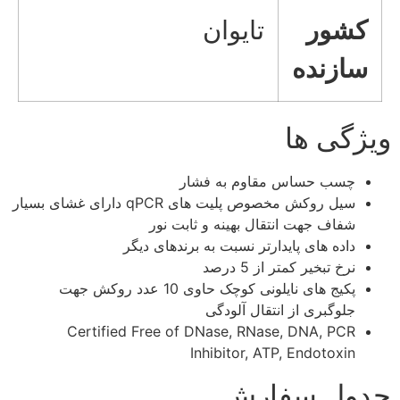
کشور
تایوان
سازنده
ویژگی ها
چسب حساس مقاوم به فشار
سیل روکش مخصوص پلیت های qPCR دارای غشای بسیار
شفاف جهت انتقال بهینه و ثابت نور
داده های پایدارتر نسبت به برندهای دیگر
نرخ تبخیر کمتر از 5 درصد
پکیج های نایلونی کوچک حاوی 10 عدد روکش جهت
جلوگبری از انتقال آلودگی
Certified Free of DNase, RNase, DNA, PCR
Inhibitor, ATP, Endotoxin
جدول سفارش