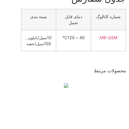
شماره کاتالوگ
دمای قابل
بسته بندی
تحمل
MB-QSM
40 ~ 120℃
10سیل/نایلون ,
100سیل/جعبه
محصولات مرتبط