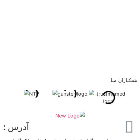
همکـاران مـا
آدرس :