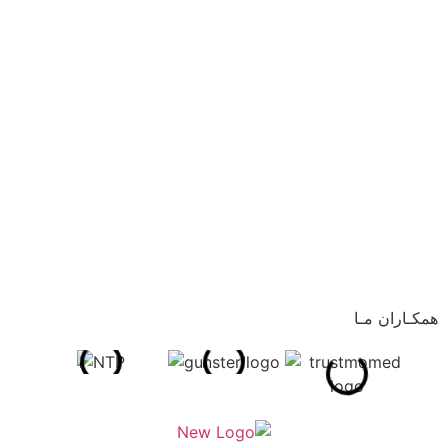
همکـاران مـا