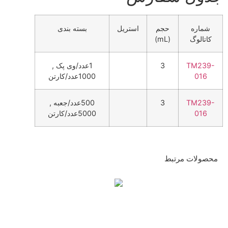
شماره
حجم
استریل
بسته بندی
کاتالوگ
(mL)
TM239-
3
1عدد/وی پک ,
016
1000عدد/کارتن
TM239-
3
500عدد/جعبه ,
016
5000عدد/کارتن
محصولات مرتبط